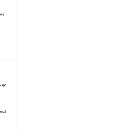
мії
о до
onal