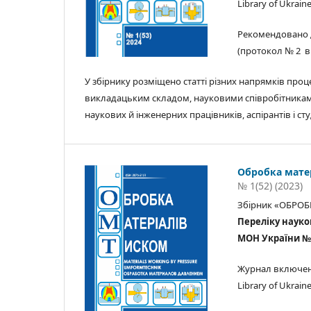
Library of Ukrain
Рекомендовано 
(протокол № 2 від
У збірнику розміщено статті різних напрямків проц
викладацьким складом, науковими співробітниками
наукових й інженерних працівників, аспірантів і сту
Обробка мате
№ 1(52) (2023)
Збірник «ОБРОБ
Переліку науко
МОН України № 32
Журнал включено
Library of Ukrain