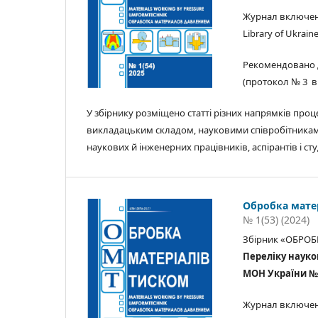
Журнал включено
Library of Ukrain
Рекомендовано 
(протокол № 3 від
У збірнику розміщено статті різних напрямків проц
викладацьким складом, науковими співробітниками
наукових й інженерних працівників, аспірантів і сту
Обробка мате
№ 1(53) (2024)
Збірник «ОБРОБ
Переліку науко
МОН України № 32
Журнал включено