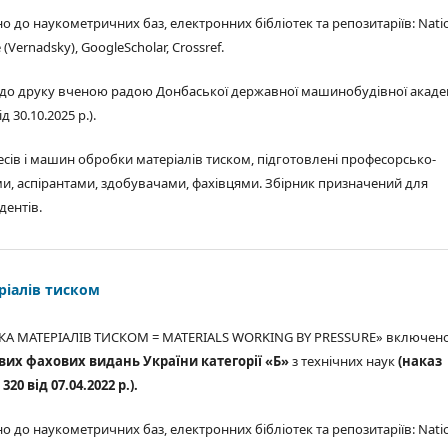
 до наукометричних баз, електронних бібліотек та репозитаріїв: Nati
e (Vernadsky), GoogleScholar, Crossref.
до друку вченою радою Донбаської державної машинобудівної акаде
 30.10.2025 р.).
есів і машин обробки матеріалів тиском, підготовлені професорсько-
, аспірантами, здобувачами, фахівцями. Збірник призначений для
дентів.
ріалів тиском
КА МАТЕРІАЛІВ ТИСКОМ = MATERIALS WORKING BY PRESSURE» включен
вих фахових видань України категорії «Б»
з технічних наук
(наказ
0 від 07.04.2022 р.).
 до наукометричних баз, електронних бібліотек та репозитаріїв: Nati