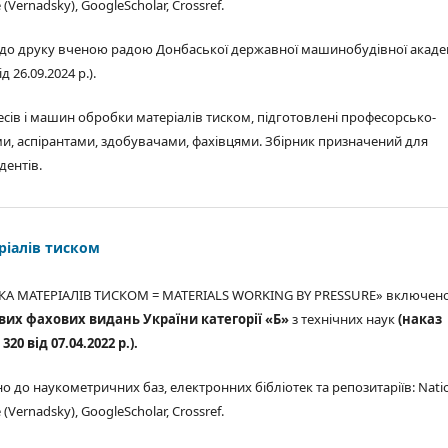
e (Vernadsky), GoogleScholar, Crossref.
до друку вченою радою Донбаської державної машинобудівної акаде
 26.09.2024 р.).
есів і машин обробки матеріалів тиском, підготовлені професорсько-
, аспірантами, здобувачами, фахівцями. Збірник призначений для
дентів.
ріалів тиском
КА МАТЕРІАЛІВ ТИСКОМ = MATERIALS WORKING BY PRESSURE» включен
вих фахових видань України категорії «Б»
з технічних наук
(наказ
0 від 07.04.2022 р.).
 до наукометричних баз, електронних бібліотек та репозитаріїв: Nati
e (Vernadsky), GoogleScholar, Crossref.