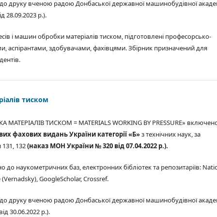
до друку вченою радою Донбаської державної машинобудівної акаде
 28.09.2023 р.).
есів і машин обробки матеріалів тиском, підготовлені професорсько-
, аспірантами, здобувачами, фахівцями. Збірник призначений для
дентів.
ріалів тиском
КА МАТЕРІАЛІВ ТИСКОМ = MATERIALS WORKING BY PRESSURE» включен
вих фахових видань України категорії «Б»
з технічних наук, за
 131, 132
(наказ МОН України № 320 від 07.04.2022 р.).
 до наукометричних баз, електронних бібліотек та репозитаріїв: Nati
e (Vernadsky), GoogleScholar, Crossref.
до друку вченою радою Донбаської державної машинобудівної акаде
д 30.06.2022 р.).