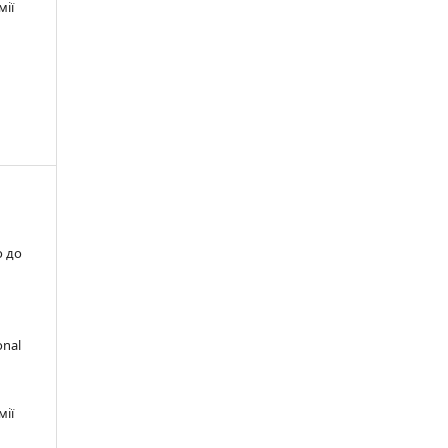
мії
о до
onal
мії