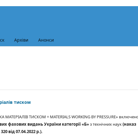
ск
Архіви
Анонси
ріалів тиском
КА МАТЕРІАЛІВ ТИСКОМ = MATERIALS WORKING BY PRESSURE» включен
вих фахових видань України категорії «Б»
з технічних наук
(наказ
0 від 07.04.2022 р.).