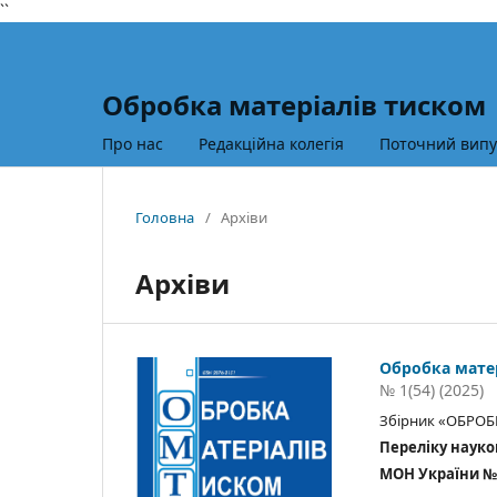
``
Обробка матеріалів тиском
Про нас
Редакційна колегія
Поточний випу
Головна
/
Архіви
Архіви
Обробка мате
№ 1(54) (2025)
Збірник «ОБРОБ
Переліку науко
МОН України № 32