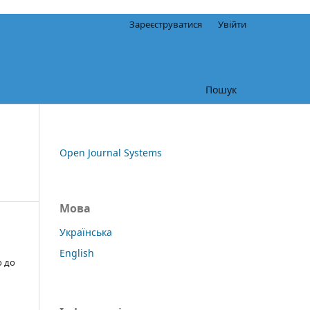
Зареєструватися
Увійти
Пошук
Open Journal Systems
Мова
Українська
English
о до