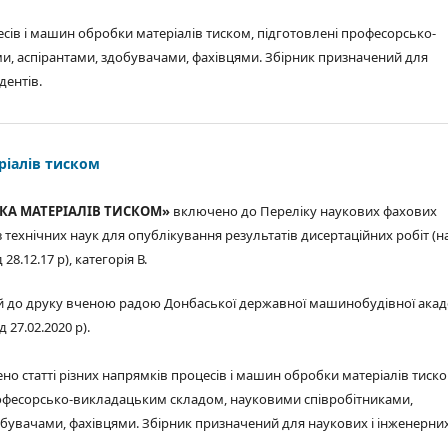
есів і машин обробки матеріалів тиском, підготовлені професорсько-
, аспірантами, здобувачами, фахівцями. Збірник призначений для
дентів.
ріалів тиском
КА МАТЕРІАЛІВ ТИСКОМ»
включено до Переліку наукових фахових
 технічних наук для опублікування результатів дисертаційних робіт (н
8.12.17 р), категорія В.
 до друку вченою радою Донбаської державної машинобудівної акад
 27.02.2020 р).
но статті різних напрямків процесів і машин обробки матеріалів тиско
офесорсько-викладацьким складом, науковими співробітниками,
обувачами, фахівцями. Збірник призначений для наукових і інженерни