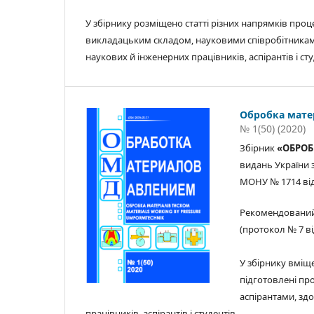
У збірнику розміщено статті різних напрямків проц
викладацьким складом, науковими співробітниками
наукових й інженерних працівників, аспірантів і сту
Обробка мате
№ 1(50) (2020)
Збірник
«ОБРОБ
видань України з
МОНУ № 1714 від 2
Рекомендований
(протокол № 7 від
У збірнику вміще
підготовлені пр
аспірантами, зд
працівників, аспірантів і студентів.