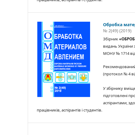
Обробка мате
№ 2(49) (2019)
Збірник
«ОБРОБ
видань України з
МОНУ № 1714 від 2
Рекомендований
(протокол № 4 від
У збірнику вміще
підготовлені пр
аспірантами, зд
працівників, аспірантів і студентів.