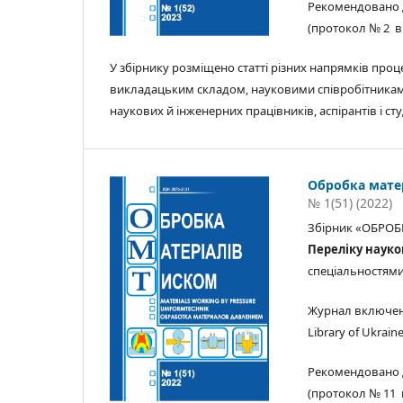
Рекомендовано 
(протокол № 2 від
У збірнику розміщено статті різних напрямків проц
викладацьким складом, науковими співробітниками
наукових й інженерних працівників, аспірантів і сту
Обробка мате
№ 1(51) (2022)
Збірник «ОБРОБ
Переліку науко
спеціальностями
Журнал включено
Library of Ukrain
Рекомендовано 
(протокол № 11 ві