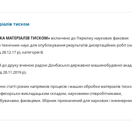
ріалів тиском
КА МАТЕРІАЛІВ ТИСКОМ»
включено до Переліку наукових фахових
 технічних наук для опублікування результатів дисертаційних робіт (н
8.12.17 р), категорія В.
 до друку вченою радою Донбаської державної машинобудівної акад
 28.11.2019 р).
но статті різних напрямків процесів і машин обробки матеріалів тиско
офесорсько-викладацьким складом, науковими співробітниками,
обувачами, фахівцями. Збірник призначений для наукових і інженерни