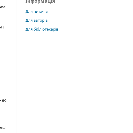
Інформація
onal
Для читачів
Для авторів
мії
Для бібліотекарів
о до
onal