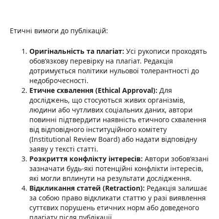
Етичні вимоги до публікацій:
Оригінальність та плагіат:
Усі рукописи проходять
обов’язкову перевірку на плагіат. Редакція
дотримується політики нульової толерантності до
недоброчесності.
Етичне схвалення (Ethical Approval):
Для
досліджень, що стосуються живих організмів,
людини або чутливих соціальних даних, автори
повинні підтвердити наявність етичного схвалення
від відповідного інституційного комітету
(Institutional Review Board) або надати відповідну
заяву у тексті статті.
Розкриття конфлікту інтересів:
Автори зобов’язані
зазначати будь-які потенційні конфлікти інтересів,
які могли вплинути на результати дослідження.
Відкликання статей (Retraction):
Редакція залишає
за собою право відкликати статтю у разі виявлення
суттєвих порушень етичних норм або доведеного
плагіату після публікації