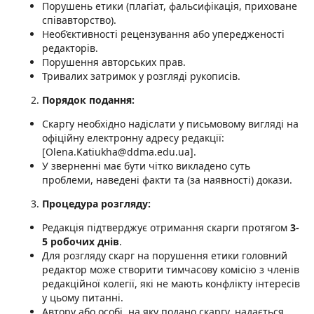
Порушень етики (плагіат, фальсифікація, приховане
співавторство).
Необ’єктивності рецензування або упередженості
редакторів.
Порушення авторських прав.
Тривалих затримок у розгляді рукописів.
Порядок подання:
Скаргу необхідно надіслати у письмовому вигляді на
офіційну електронну адресу редакції:
[Olena.Katiukha@ddma.edu.ua].
У зверненні має бути чітко викладено суть
проблеми, наведені факти та (за наявності) докази.
Процедура розгляду:
Редакція підтверджує отримання скарги протягом
3-
5 робочих днів
.
Для розгляду скарг на порушення етики головний
редактор може створити тимчасову комісію з членів
редакційної колегії, які не мають конфлікту інтересів
у цьому питанні.
Автору або особі, на яку подано скаргу, надається