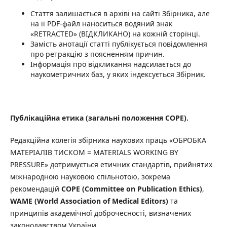
Стаття залишається в архіві на сайті Збірника, але
на її PDF-файл наноситься водяний знак
«RETRACTED» (ВІДКЛИКАНО) на кожній сторінці.
Замість анотації статті публікується повідомлення
про ретракцію з поясненням причин.
Інформація про відкликання надсилається до
наукометричних баз, у яких індексується Збірник.
Публікаційна етика (загальні положення COPE).
Редакційна колегія збірника наукових праць «ОБРОБКА
МАТЕРІАЛІВ ТИСКОМ = MATERIALS WORKING BY
PRESSURE» дотримується етичних стандартів, прийнятих
міжнародною науковою спільнотою, зокрема
рекомендацій
COPE (Committee on Publication Ethics)
,
WAME (World Association of Medical Editors)
та
принципів академічної доброчесності, визначених
законодавством України.