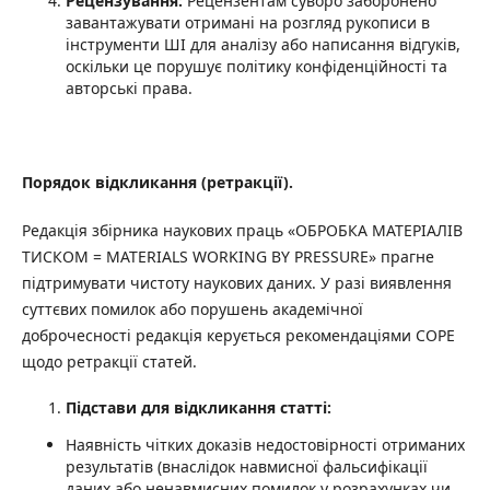
Рецензування:
Рецензентам суворо заборонено
завантажувати отримані на розгляд рукописи в
інструменти ШІ для аналізу або написання відгуків,
оскільки це порушує політику конфіденційності та
авторські права.
Порядок відкликання (ретракції).
Редакція збірника наукових праць «ОБРОБКА МАТЕРІАЛІВ
ТИСКОМ = MATERIALS WORKING BY PRESSURE» прагне
підтримувати чистоту наукових даних. У разі виявлення
суттєвих помилок або порушень академічної
доброчесності редакція керується рекомендаціями COPE
щодо ретракції статей.
Підстави для відкликання статті:
Наявність чітких доказів недостовірності отриманих
результатів (внаслідок навмисної фальсифікації
даних або ненавмисних помилок у розрахунках чи