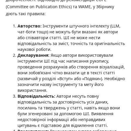
(Committee on Publication Ethics) та WAME, у Збірнику
діють такі правила:
Авторство:
Інструменти штучного інтелекту (LLM,
чат-боти тощо) не можуть бути вказані як автори
або співавтори статті. ШІ не може нести
відповідальність за зміст, точність та оригінальність
наукової роботи.
Декларування:
Якщо автори використовували
інструменти ШІ під час написання рукопису,
проведення розрахунків або створення візуалізацій,
вони зобов’язані чітко вказати це в тексті статті
(зазвичай у розділі «Вступ» або «Подяки»). Необхідно
зазначити назву інструменту та мету його
використання.
Відповідальність:
Автори несуть повну
відповідальність за достовірність усіх даних,
посилань та тверджень у статті, навіть якщо вони
були згенеровані за допомогою ШІ. Виявлення
недостовірної інформації або неправдивих
цитувань є підставою для відхилення статті.