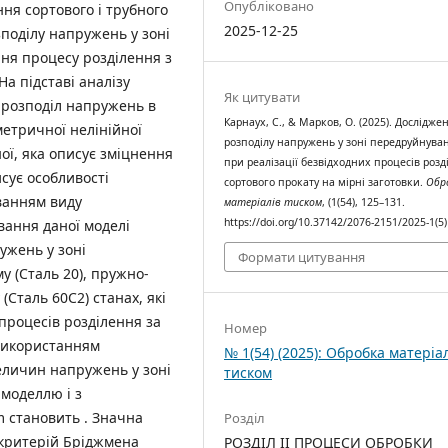
Опубліковано
ня сортового і трубного
2025-12-25
поділу напружень у зоні
ня процесу розділення з
а підставі аналізу
Як цитувати
 розподіл напружень в
Карнаух, С., & Марков, О. (2025). Дослідже
етричної нелінійної
розподілу напружень у зоні передруйнува
ної, яка описує зміцнення
при реалізації безвідходних процесів роз
исує особливості
сортового прокату на мірні заготовки.
Обр
ванням виду
матеріалів тиском
, (1(54), 125–131.
https://doi.org/10.37142/2076-2151/2025-1(5
вання даної моделі
ужень у зоні
Формати цитування
у (Сталь 20), пружно-
(Сталь 60С2) станах, які
роцесів розділення за
Номер
 використанням
№ 1(54) (2025): Обробка матеріа
еличин напружень у зоні
тиском
моделлю і з
 становить . Значна
Розділ
 критерій Бріджмена
РОЗДІЛ II ПРОЦЕСИ ОБРОБКИ