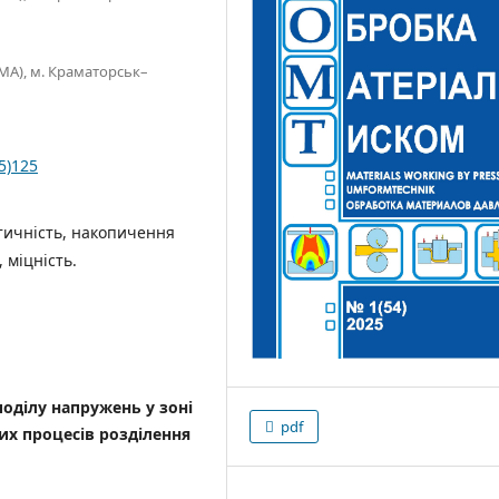
А), м. Краматорськ–
5)125
стичність, накопичення
 міцність.
поділу напружень у зоні
pdf
их процесів розділення