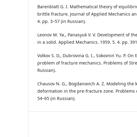
Barenblatt G. I. Mathematical theory of equilib
brittle fracture. Journal of Applied Mechanics an
4. pp. 3–57 (in Russian).
Leonov M. Ya., Panasyuk V. V. Development of the
in a solid. Applied Mechanics. 1959. 5. 4. pp. 39
Volkov S. D., Dubrovina G. I., Sokovnin Yu. P. On
problem of fracture mechanics. Problems of Stren
Russian).
Chausov N. G., Bogdanovich A. Z. Modeling the ki
deformation in the pre-fracture zone. Problems o
54–65 (in Russian).