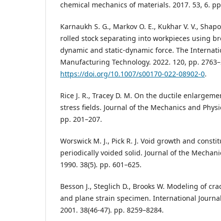
chemical mechanics of materials. 2017. 53, 6. pp.
Karnaukh S. G., Markov O. E., Kukhar V. V., Shapo
rolled stock separating into workpieces using b
dynamic and static-dynamic force. The Internati
Manufacturing Technology. 2022. 120, pp. 2763–
https://doi.org/10.1007/s00170-022-08902-0
.
Rice J. R., Tracey D. M. On the ductile enlargement
stress fields. Journal of the Mechanics and Physic
pp. 201–207.
Worswick M. J., Pick R. J. Void growth and constit
periodically voided solid. Journal of the Mechani
1990. 38(5). pp. 601–625.
Besson J., Steglich D., Brooks W. Modeling of cr
and plane strain specimen. International Journal
2001. 38(46-47). pp. 8259–8284.