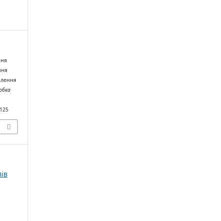
ння
ння
ділення
обка
)125
лів