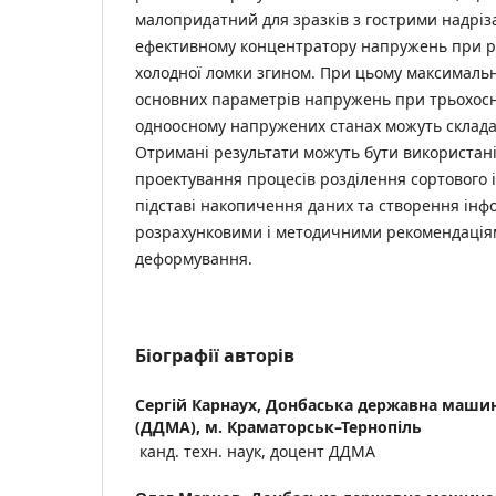
малопридатний для зразків з гострими надріз
ефективному концентратору напружень при ре
холодної ломки згином. При цьому максималь
основних параметрів напружень при трьохосн
одноосному напружених станах можуть складати
Отримані результати можуть бути використані
проектування процесів розділення сортового і
підставі накопичення даних та створення інфо
розрахунковими і методичними рекомендація
деформування.
Біографії авторів
Сергій Карнаух,
Донбаська державна машин
(ДДМА), м. Краматорськ–Тернопіль
канд. техн. наук, доцент ДДМА