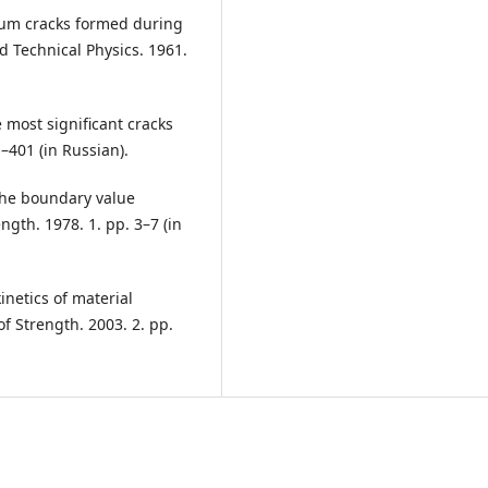
rium cracks formed during
d Technical Physics. 1961.
 most significant cracks
1–401 (in Russian).
 the boundary value
gth. 1978. 1. pp. 3–7 (in
netics of material
f Strength. 2003. 2. pp.