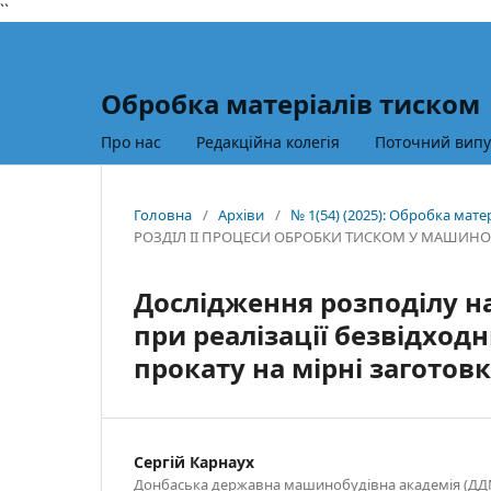
``
Обробка матеріалів тиском
Про нас
Редакційна колегія
Поточний випу
Головна
/
Архіви
/
№ 1(54) (2025): Обробка мате
РОЗДІЛ II ПРОЦЕСИ ОБРОБКИ ТИСКОМ У МАШИН
Дослідження розподілу н
при реалізації безвідход
прокату на мірні заготов
Сергій Карнаух
Донбаська державна машинобудівна академія (ДДМ