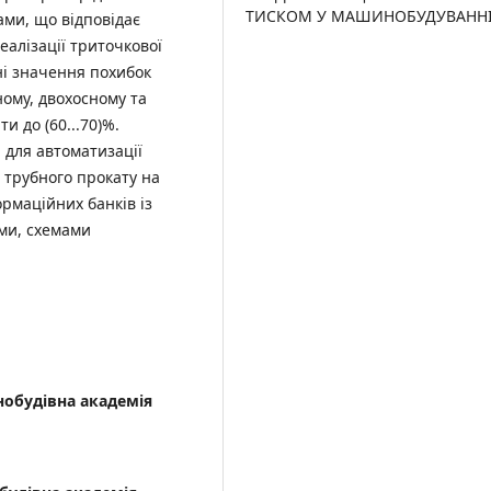
ТИСКОМ У МАШИНОБУДУВАНН
ами, що відповідає
алізації триточкової
ні значення похибок
ому, двохосному та
 до (60...70)%.
 для автоматизації
 трубного прокату на
рмаційних банків із
ми, схемами
обудівна академія