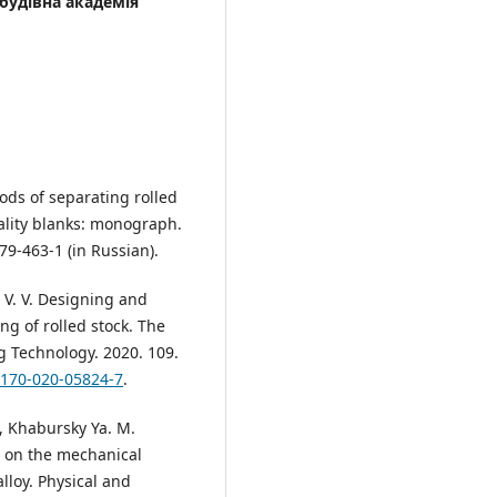
удівна академія
ds of separating rolled
lity blanks: monograph.
9-463-1 (in Russian).
r V. V. Designing and
g of rolled stock. The
g Technology. 2020. 109.
0170-020-05824-7
.
, Khabursky Ya. M.
s on the mechanical
lloy. Physical and