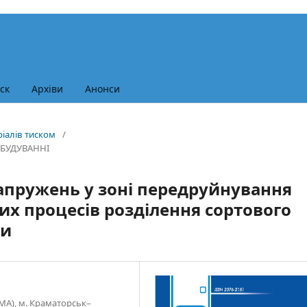
ск
Архіви
Анонси
ріалів тиском
/
ОБУДУВАННІ
апружень у зоні передруйнування
них процесів розділення сортового
ки
А), м. Краматорськ–