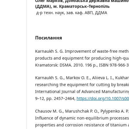
Олег Марков,
Донбаська державна машиноб
(ДДМА), м. Краматорськ–Тернопіль
д-р техн. наук, зав. каф. АВП, ДДМА
Посилання
Karnaukh S. G. Improvement of waste-free metho
products and equipment for producing high-qua
Kramatorsk: DSMA. 2010. 196 p., ISBN 978-966-37
Karnaukh S. G., Markov O. E., Aliieva L. I., Kukha
researching the equipment for cutting by breakin
International Journal of Advanced Manufacturin
9–12, pp. 2457–2464,
https://doi.org/10.1007/s0
Chausov M. G., Marushchak P. O., Pylypenko A. P.
Influence of dynamic non-equilibrium processe
properties and corrosion resistance of titanium a