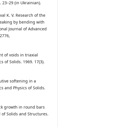
 23–29 (in Ukrainian).
val K. V. Research of the
reaking by bending with
onal Journal of Advanced
2776,
 of voids in triaxial
s of Solids. 1969. 17(3).
utive softening in a
cs and Physics of Solids.
ack growth in round bars
 of Solids and Structures.