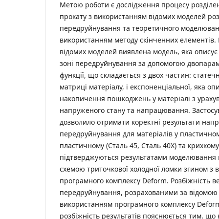
Метою роботи є дослідження процесу розділен
прокату з використанням відомих моделей роз
передруйнування та теоретичного моделюван
використанням методу скінченних елементів. Н
відомих моделей виявлена модель, яка описує
зоні передруйнування за допомогою двопарам
функції, що складається з двох частин: статеч
матриці матеріалу, і експоненціальної, яка оп
накопичення пошкоджень у матеріалі з ураху
напруженого стану та напрацювання. Застосу
дозволило отримати коректні результати напр
передруйнування для матеріалів у пластичном
пластичному (Сталь 45, Сталь 40Х) та крихкому 
підтверджуються результатами моделювання п
схемою триточкової холодної ломки згином з
програмного комплексу Deform. Розбіжність в
передруйнування, розрахованими за відомою 
використанням програмного комплексу Deform
розбіжність результатів пояснюється тим, що