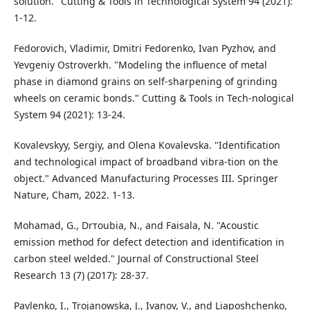
solution." Cutting & Tools in Technological System 94 (2021):
1-12.
Fedorovich, Vladimir, Dmitri Fedorenko, Ivan Pyzhov, and
Yevgeniy Ostroverkh. "Modeling the influence of metal
phase in diamond grains on self-sharpening of grinding
wheels on ceramic bonds." Cutting & Tools in Tech-nological
System 94 (2021): 13-24.
Kovalevskyy, Sergiy, and Olena Kovalevska. "Identification
and technological impact of broadband vibra-tion on the
object." Advanced Manufacturing Processes III. Springer
Nature, Cham, 2022. 1-13.
Mohamad, G., Drтoubia, N., and Faisala, N. "Acoustic
emission method for defect detection and identification in
carbon steel welded." Journal of Constructional Steel
Research 13 (7) (2017): 28-37.
Pavlenko, I., Trojanowska, J., Ivanov, V., and Liaposhchenko,