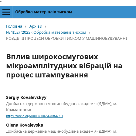
``
Обробка матеріалів тиском
Головна
/
Архіви
/
№ 1(52) (2023): Обробка матеріалів тиском
/
РОЗДІЛ II ПРОЦЕСИ ОБРОБКИ ТИСКОМ У МАШИНОБУДУВАННІ
Вплив широкосмугових
мікроамплітудних вібрацій на
процес штампування
Sergiy Kovalevskyy
Донбаська державна машинобудівна академія (ДДМА), м.
Краматорськ
https://orcid.org/0000-0002-4708-4091
Olena Kovalevska
Донбаська державна машинобудівна академія (ДДМА), м.