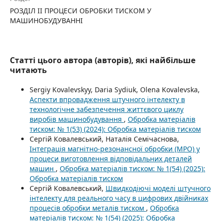
РОЗДІЛ II ПРОЦЕСИ ОБРОБКИ ТИСКОМ У
МАШИНОБУДУВАННІ
Статті цього автора (авторів), які найбільше
читають
Sergiy Kovalevskyy, Daria Sydiuk, Olena Kovalevska,
Аспекти впровадження штучного інтелекту в
технологічне забезпечення життєвого циклу
виробів машинобудування
,
Обробка матеріалів
тиском: № 1(53) (2024): Обробка матеріалів тиском
Cергій Ковалевський, Наталія Семічаснова,
Інтеграція магнітно-резонансної обробки (МРО) у
процеси виготовлення відповідальних деталей
машин
,
Обробка матеріалів тиском: № 1(54) (2025):
Обробка матеріалів тиском
Сергій Ковалевський,
Швидкодіючі моделі штучного
інтелекту для реального часу в цифрових двійниках
процесів обробки металів тиском
,
Обробка
матеріалів тиском: № 1(54) (2025): Обробка