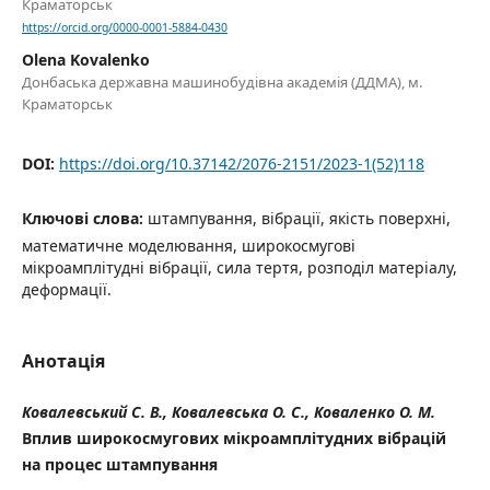
Краматорськ
https://orcid.org/0000-0001-5884-0430
Olena Kovalenko
Донбаська державна машинобудівна академія (ДДМА), м.
Краматорськ
DOI:
https://doi.org/10.37142/2076-2151/2023-1(52)118
Ключові слова:
штампування, вібрації, якість поверхні,
математичне моделювання, широкосмугові
мікроамплітудні вібрації, сила тертя, розподіл матеріалу,
деформації.
Анотація
Ковалевський С. В., Ковалевська О. С., Коваленко О. М.
Вплив широкосмугових мікроамплітудних вібрацій
на процес штампування