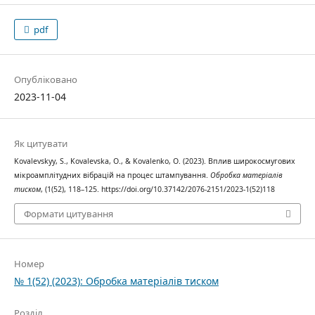
pdf
Опубліковано
2023-11-04
Як цитувати
Kovalevskyy, S., Kovalevska, O., & Kovalenko, O. (2023). Вплив широкосмугових
мікроамплітудних вібрацій на процес штампування.
Обробка матеріалів
тиском
, (1(52), 118–125. https://doi.org/10.37142/2076-2151/2023-1(52)118
Формати цитування
Номер
№ 1(52) (2023): Обробка матеріалів тиском
Розділ