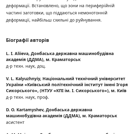
деформації. Встановлено, що зони на периферійній
частині заготовки, що піддаються немонотонній
деформації, найбільш схильні до руйнування.
Біографії авторів
L. I. Aliieva,
Донбаська державна машинобудівна
академія (ДДМА), м. Краматорськ
д-р техн. наук, доц.
V. L. Kalyuzhnyiy,
Національний технічний університет
України «Київський політехнічний інститут імені Ігоря
Сикорського», (НТУУ «КПІ ім. І. Сикорського»), м. Київ
д-р техн. наук, проф.
D. O. Kartamyshev,
Донбаська державна
машинобудівна академія (ДДMA), м. Краматорськ
асистент