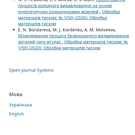
процесів холодного видавлювання на основі
енергетичних розрахункових модулей
,
Обробка
матеріалів тиском: № 1(50) (2020): Обробка
матеріалів тиском
E. N. Bondareva, M. J. Kordenko, A. M. Moiseeva,
Моделювання процесу безвідходного видавлювання
деталей типу втулок
,
Обробка матеріалів тиском: №
1(50) (2020): Обробка матеріалів тиском
Open Journal Systems
Мова
Українська
English