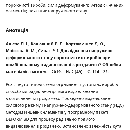
порожнисті вироби; сили деформування; метод скінчених
елементів; показник напруженого стану.
Анотація
Алієва Л. І., Калюжний В. Л., Картамишев Д. О.,
Моісєєва А. М., Сивак Р. І. Дослідження напружено-
деформованого стану порожнистих виробів при
комбінованому видавлюванні з роздачею // Обробка
матеріалів тиском. – 2019. – № 2 (49). - С. 114-122.
Розглянуто типові схеми отримання пустотілих виробів
способами радіально-прямого видавлювання
з обтисненням і роздачею. Проведено моделювання
силового режиму і напружено-деформованого стану (НДС)
методом кінцевих елементів у програмному пакеті
DEFORM 3D для процесу радіально-прямого
видавлювання з роздачею. Встановлено залежність кута