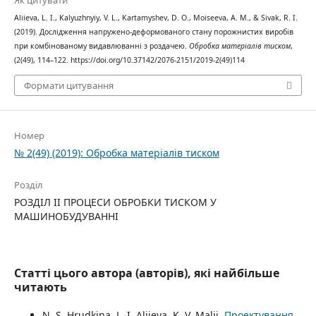
Як цитувати
Aliieva, L. I., Kalyuzhnyiy, V. L., Kartamyshev, D. O., Moiseeva, A. M., & Sivak, R. I.
(2019). Дослідження напружено-деформованого стану порожнистих виробів
при комбінованому видавлюванні з роздачею.
Обробка матеріалів тиском
,
(2(49), 114–122. https://doi.org/10.37142/2076-2151/2019-2(49)114
Формати цитування
Номер
№ 2(49) (2019): Обробка матеріалів тиском
Розділ
РОЗДІЛ II ПРОЦЕСИ ОБРОБКИ ТИСКОМ У
МАШИНОБУДУВАННІ
Статті цього автора (авторів), які найбільше
читають
N. S. Hrudkina, L. I. Aliieva, K. V. Malii,
Проектування