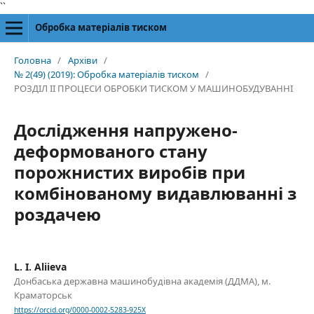
``
Обробка матеріалів тиском
Головна
/
Архіви
/
№ 2(49) (2019): Обробка матеріалів тиском
/
РОЗДІЛ II ПРОЦЕСИ ОБРОБКИ ТИСКОМ У МАШИНОБУДУВАННІ
Дослідження напружено-
деформованого стану
порожнистих виробів при
комбінованому видавлюванні з
роздачею
L. I. Aliieva
Донбаська державна машинобудівна академія (ДДМА), м.
Краматорськ
https://orcid.org/0000-0002-5283-925X