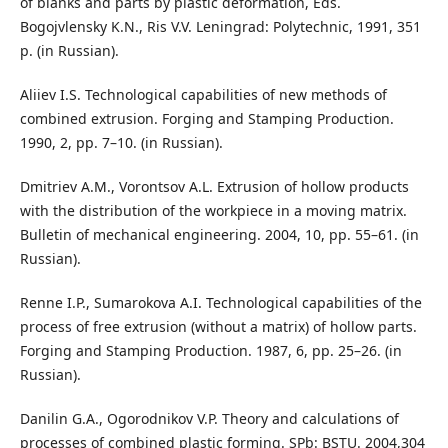
of blanks and parts by plastic deformation, Eds.
Bogojvlensky K.N., Ris V.V. Leningrad: Polytechnic, 1991, 351
p. (in Russian).
Aliiev I.S. Technological capabilities of new methods of
combined extrusion. Forging and Stamping Production.
1990, 2, pp. 7–10. (in Russian).
Dmitriev A.M., Vorontsov A.L. Extrusion of hollow products
with the distribution of the workpiece in a moving matrix.
Bulletin of mechanical engineering. 2004, 10, pp. 55–61. (in
Russian).
Renne I.P., Sumarokova A.I. Technological capabilities of the
process of free extrusion (without a matrix) of hollow parts.
Forging and Stamping Production. 1987, 6, pp. 25–26. (in
Russian).
Danilin G.A., Ogorodnikov V.P. Theory and calculations of
processes of combined plastic forming. SPb: BSTU. 2004,304