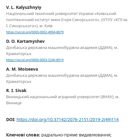
V. L. Kalyuzhnyiy
Національний технічний університет України «Київський
політехнічний інститут імені Ігоря Сикорського», (НТУУ «КПІ ім.
І. Сикорського»), м. Київ
https://orcid.org/0000-0002-4904-8879
D. O. Kartamyshev
Донбаська державна машинобудівна академія (ДДMA), м.
Краматорськ
https://orcid.org/0000-0003-3240-8919
A. M. Moiseeva
Донбаська державна машинобудівна академія (ДДMA), м.
Краматорськ
R. I. Sivak
Вінницький національний аграрний університет (ВНАУ), м.
Вінниця
DOI:
https://doi.org/10.37142/2076-2151/2019-2(49)114
Ключові слова:
радіально-пряме видавлювання;