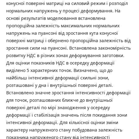
конусної поверхні матриці на силовий режим і розподіл
нормальних напружень у процесі деформування. На
основі результатів моделювання встановлена
пропорційна залежність максимальних нормальних
напружень на пуансоні від зростання кута конусної
поверхні матриці і обернено пропорційна залежність від
зростання сили на пуансоні. Встановлена закономірність
розвитку НДС в різних зонах деформування заготовки.
Для оцінки показників НДС в осередку деформації
виділено 5 характерних точок. Визначено, що до
найбільш інтенсивної деформації схильні зони,
розташовані у дна і внутрішньої поверхні деталі.
Встановлено значне зростання інтенсивності деформації
для точок, розташованих ближче до внутрішньої
поверхні деталі по мірі знаходження у осередку
деформації і стабілізація значень після покидання зони
інтенсивної деформації. Для кількісної оцінки зміни
характеру напруженого стану побудована залежність
показника напруженого стану від інтенсивності