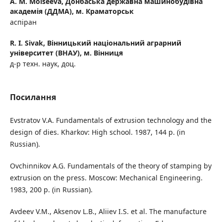
A. M. Moiseeva,
Донбаська державна машинобудівна
академія (ДДMA), м. Краматорськ
аспіран
R. I. Sivak,
Вінницький національний аграрний
університет (ВНАУ), м. Вінниця
д-р техн. наук, доц.
Посилання
Evstratov V.A. Fundamentals of extrusion technology and the
design of dies. Kharkov: High school. 1987, 144 p. (in
Russian).
Ovchinnikov A.G. Fundamentals of the theory of stamping by
extrusion on the press. Moscow: Mechanical Engineering.
1983, 200 p. (in Russian).
Avdeev V.M., Aksenov L.B., Aliiev I.S. et al. The manufacture