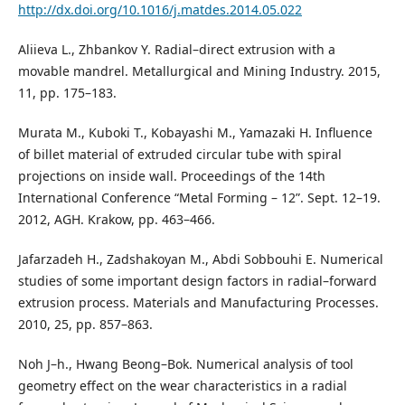
http://dx.doi.org/10.1016/j.matdes.2014.05.022
Aliieva L., Zhbankov Y. Radial–direct extrusion with a
movable mandrel. Metallurgical and Mining Industry. 2015,
11, pp. 175–183.
Murata M., Kuboki T., Kobayashi M., Yamazaki H. Influence
of billet material of extruded circular tube with spiral
projections on inside wall. Proceedings of the 14th
International Conference “Metal Forming – 12”. Sept. 12–19.
2012, AGH. Krakow, pp. 463–466.
Jafarzadeh H., Zadshakoyan M., Abdi Sobbouhi E. Numerical
studies of some important design factors in radial–forward
extrusion process. Materials and Manufacturing Processes.
2010, 25, pp. 857–863.
Noh J–h., Hwang Beong–Bok. Numerical analysis of tool
geometry effect on the wear characteristics in a radial