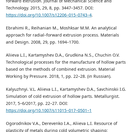
forward extrusion. Journal of Mechanical Science and
Technology. 2015, 29, 8, pp. 3447–3457. DOI:
https://doi.org/10.1007/s12206–015–0743–4
.
Ebrahimi R., Reihanian M., Moshksar M.M. An analytical
approach for radial–forward extrusion process. Materials
and Design. 2008, 29, pp. 1694–1700.
Aliieva L.I., Kartamyshev D.A., Grudkina N.S., Chuchin O.V.
Technological processes for the manufacture of hollow parts
based on the methods of combined extrusion. Material
Working by Pressure. 2018, 1, pp. 22–28. (in Russian).
Kalyuzhnyi. V.L. Aliieva L.I., Kartamyshev D.A., Savchinskii I.G.
Simulation of cold extrusion of hollow parts. Metallurgist.
2017, 5–6/2017, pp. 22–27. DOI:
https://doi.org/10.1007/s11015–017–0501–1
Ogorodnikov V.A., Derevenko I.A., Aliieva L.I. Resource of
plasticity of metals during cold volumetric shaping: