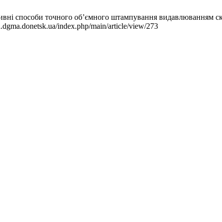
тивні способи точного об’ємного штампування видавлюванням ск
.dgma.donetsk.ua/index.php/main/article/view/273