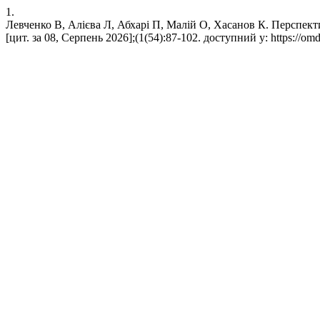
1.
Левченко В, Алієва Л, Абхарі П, Малій О, Хасанов К. Перспек
[цит. за 08, Серпень 2026];(1(54):87-102. доступний у: https://omd