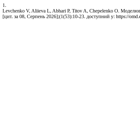
1.
Levchenko V, Aliieva L, Abhari P, Titov A, Chepelenko O. Моде
[цит. за 08, Серпень 2026];(1(53):10-23. доступний у: https://omd.