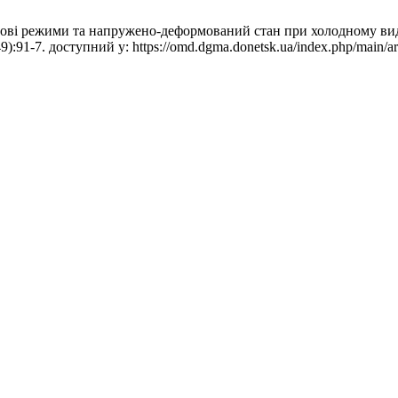
ові режими та напружено-деформований стан при холодному вид
):91-7. доступний у: https://omd.dgma.donetsk.ua/index.php/main/ar