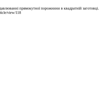
авлюванні прямокутної порожнини в квадратній заготовці.
ticle/view/118