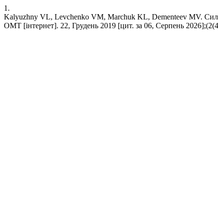
1.
Kalyuzhny VL, Levchenko VM, Marchuk KL, Dementeev MV. Сил
ОМТ [інтернет]. 22, Грудень 2019 [цит. за 06, Серпень 2026];(2(49