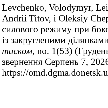
Levchenko, Volodymyr, Lei
Andrii Titov, і Oleksiy C
силового режиму при бок
із закругленими ділянкам
тиском
, no. 1(53) (Груден
звернення Серпень 7, 202
https://omd.dgma.donetsk.u