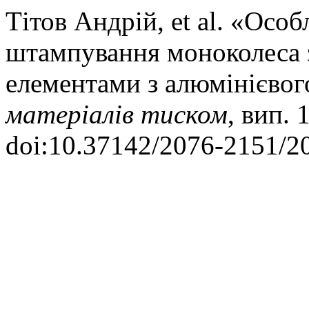
Тітов Aндрій, et al. «Осо
штампування моноколеса 
елементами з алюмінієво
матеріалів тиском
, вип. 
doi:10.37142/2076-2151/2