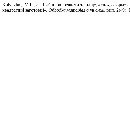
Kalyuzhny, V. L., et al. «Силові режими та напружено-деформ
квадратній заготовці».
Обробка матеріалів тиском
, вип. 2(49),