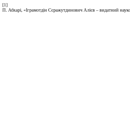
[1]
П. Абхарі, «Іграмотдін Сєражутдинович Алієв – видатний науко