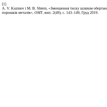
[1]
A. V. Kuzmov і M. B. Shtern, «Зменшення тиску шляхом обертан
порошків металів»,
ОМТ
, вип. 2(49), с. 143–149, Груд 2019.