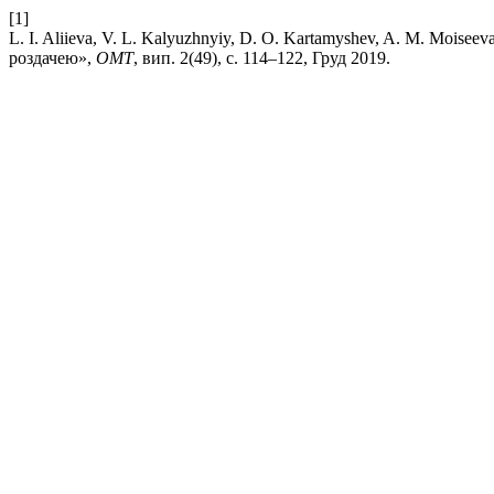
[1]
L. I. Aliieva, V. L. Kalyuzhnyiy, D. O. Kartamyshev, A. M. Moi
роздачею»,
ОМТ
, вип. 2(49), с. 114–122, Груд 2019.