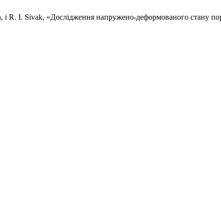
seeva, і R. I. Sivak, «Дослідження напружено-деформованого стан