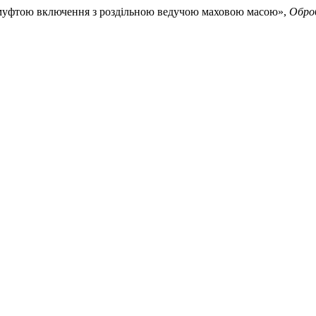
 з муфтою включення з роздільною ведучою маховою масою»,
Обро