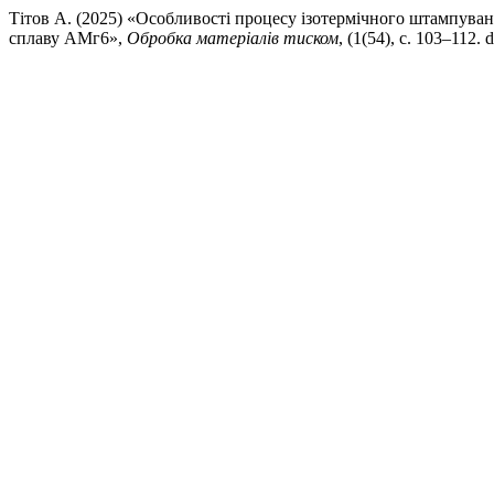
Тітов A. (2025) «Особливості процесу ізотермічного штампува
сплаву АМг6»,
Обробка матеріалів тиском
, (1(54), с. 103–112.