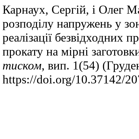
Карнаух, Сергій, і Олег 
розподілу напружень у зо
реалізації безвідходних п
прокату на мірні заготовк
тиском
, вип. 1(54) (Груде
https://doi.org/10.37142/2