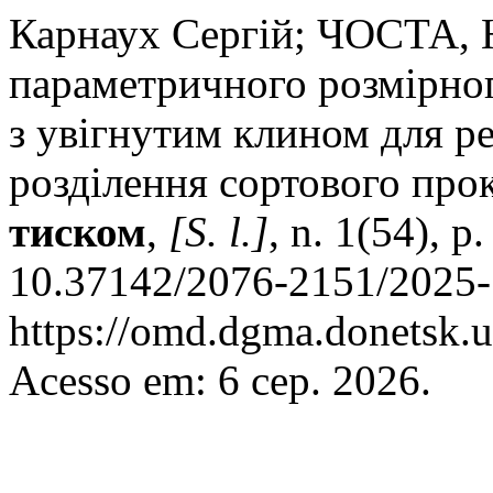
Карнаух Cергій; ЧОСТА, Н
параметричного розмірно
з увігнутим клином для ре
розділення сортового про
тиском
,
[S. l.]
, n. 1(54), 
10.37142/2076-2151/2025-
https://omd.dgma.donetsk.u
Acesso em: 6 сер. 2026.