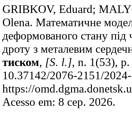
GRIBKOV, Eduard; MALY
Olena. Математичне моде
деформованого стану під 
дроту з металевим сердеч
тиском
,
[S. l.]
, n. 1(53), 
10.37142/2076-2151/2024-1
https://omd.dgma.donetsk.u
Acesso em: 8 сер. 2026.