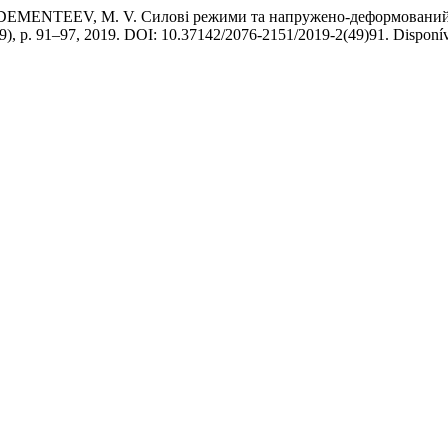
MENTEEV, M. V. Силові режими та напружено-деформований с
(49), p. 91–97, 2019. DOI: 10.37142/2076-2151/2019-2(49)91. Disponív