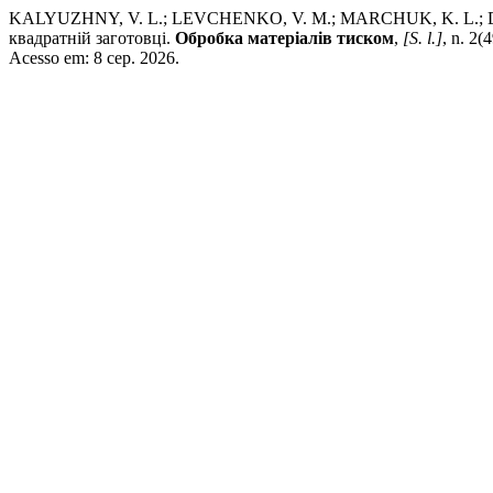
KALYUZHNY, V. L.; LEVCHENKO, V. M.; MARCHUK, K. L.; DE
квадратній заготовці.
Обробка матеріалів тиском
,
[S. l.]
, n. 2
Acesso em: 8 сер. 2026.