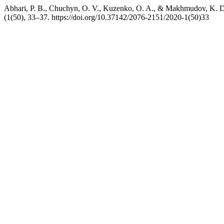
Abhari, P. B., Chuchyn, O. V., Kuzenko, O. A., & Makhmudov, K
(1(50), 33–37. https://doi.org/10.37142/2076-2151/2020-1(50)33