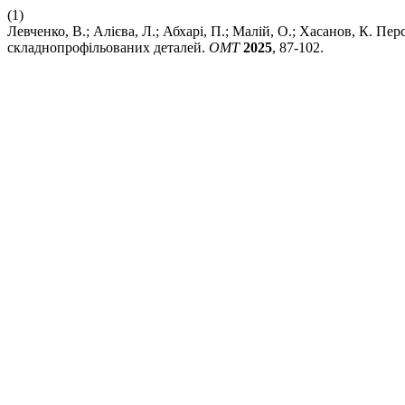
(1)
Левченко, В.; Алієва, Л.; Абхарі, П.; Малій, О.; Хасанов, К.
складнопрофільованих деталей.
ОМТ
2025
, 87-102.