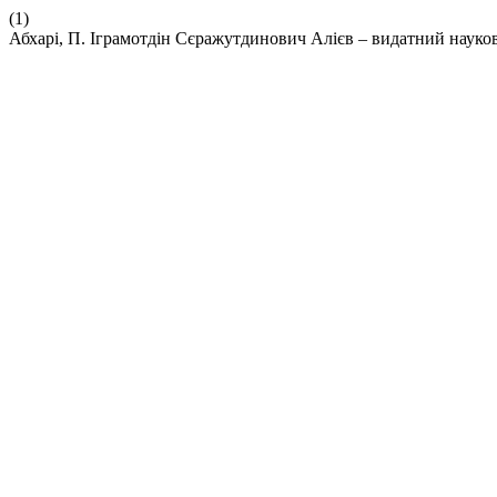
(1)
Абхарі, П. Іграмотдін Сєражутдинович Алієв – видатний науков